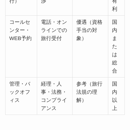
行）
渉
有
利
コールセ
電話・オン
優遇（資格
国
ンター・
ラインでの
手当の対
内
WEB予約
旅行受付
象）
ま
た
は
総
合
管理・バ
経理・人
参考（旅行
国
ックオフ
事・法務・
法規の理
内
ィス
コンプライ
解）
以
アンス
上