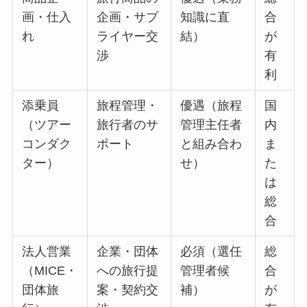
画・仕入
企画・サプ
知識に直
合
れ
ライヤー交
結）
が
渉
有
利
添乗員
旅程管理・
優遇（旅程
国
（ツアー
旅行者のサ
管理主任者
内
コンダク
ポート
と組み合わ
ま
ター）
せ）
た
は
総
合
法人営業
企業・団体
必須（選任
総
（MICE・
への旅行提
管理者候
合
団体旅
案・契約交
補）
が