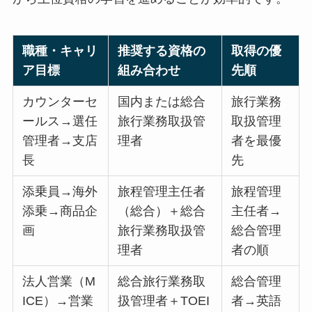
職種・キャリ
推奨する資格の
取得の優
ア目標
組み合わせ
先順
カウンターセ
国内または総合
旅行業務
ールス→選任
旅行業務取扱管
取扱管理
管理者→支店
理者
者を最優
長
先
添乗員→海外
旅程管理主任者
旅程管理
添乗→商品企
（総合）＋総合
主任者→
画
旅行業務取扱管
総合管理
理者
者の順
法人営業（M
総合旅行業務取
総合管理
ICE）→営業
扱管理者＋TOEI
者→英語