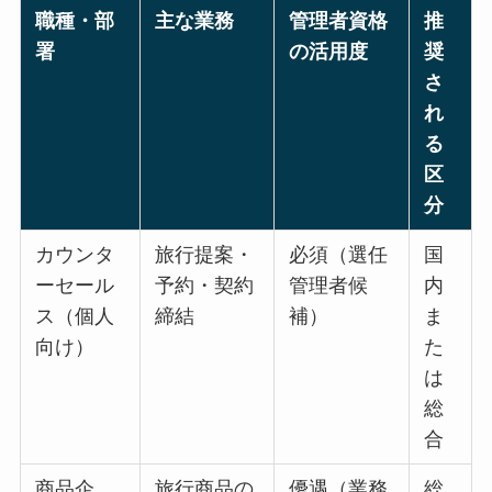
職種・部
主な業務
管理者資格
推
署
の活用度
奨
さ
れ
る
区
分
カウンタ
旅行提案・
必須（選任
国
ーセール
予約・契約
管理者候
内
ス（個人
締結
補）
ま
向け）
た
は
総
合
商品企
旅行商品の
優遇（業務
総