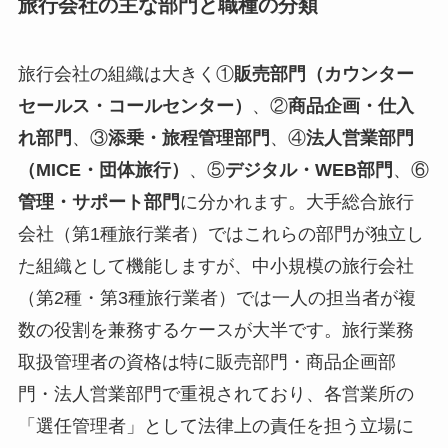
旅行会社の主な部門と職種の分類
旅行会社の組織は大きく①
販売部門（カウンター
セールス・コールセンター）
、②
商品企画・仕入
れ部門
、③
添乗・旅程管理部門
、④
法人営業部門
（MICE・団体旅行）
、⑤
デジタル・WEB部門
、⑥
管理・サポート部門
に分かれます。大手総合旅行
会社（第1種旅行業者）ではこれらの部門が独立し
た組織として機能しますが、中小規模の旅行会社
（第2種・第3種旅行業者）では一人の担当者が複
数の役割を兼務するケースが大半です。旅行業務
取扱管理者の資格は特に販売部門・商品企画部
門・法人営業部門で重視されており、各営業所の
「選任管理者」として法律上の責任を担う立場に