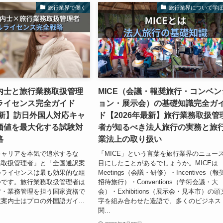
旅行業界で働く
旅行業界について学
内士と旅行業務取扱管理
MICE（会議・報奨旅行・コンベン
ライセンス完全ガイド
ョン・展示会）の基礎知識完全ガ
最新】訪日外国人対応キャ
ド【2026年最新】旅行業務取扱管
価値を最大化する試験対
者が知るべき法人旅行の実務と旅
略
業法上の取り扱い
キャリアを本気で追求するな
「MICE」という言葉を旅行業界のニュー
務取扱管理者」と「全国通訳案
目にしたことがあるでしょうか。MICEは
ルライセンスは最も効果的な組
Meetings（会議・研修）・Incentives（
つです。旅行業務取扱管理者は
招待旅行）・Conventions（学術会議・大
営・業務管理を担う国家資格で
会）・Exhibitions（展示会・見本市）の頭
案内士はプロの外国語ガイ...
字を組み合わせた造語で、多くのビジネス
関...