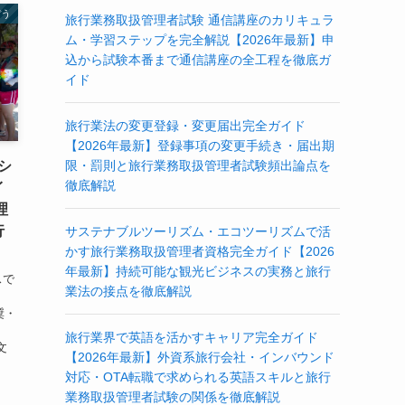
ぼう
旅行業務取扱管理者試験 通信講座のカリキュラ
ム・学習ステップを完全解説【2026年最新】申
込から試験本番まで通信講座の全工程を徹底ガ
イド
旅行業法の変更登録・変更届出完全ガイド
【2026年最新】登録事項の変更手続き・届出期
限・罰則と旅行業務取扱管理者試験頻出論点を
シ
徹底解説
イ
理
行
サステナブルツーリズム・エコツーリズムで活
かす旅行業務取扱管理者資格完全ガイド【2026
年最新】持続可能な観光ビジネスの実務と旅行
スで
業法の接点を徹底解説
報奨・
旅行業界で英語を活かすキャリア完全ガイド
文
【2026年最新】外資系旅行会社・インバウンド
対応・OTA転職で求められる英語スキルと旅行
業務取扱管理者試験の関係を徹底解説