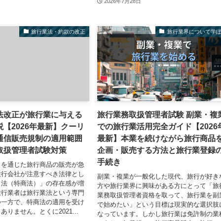
2026年7月28日
旅行業法・約款の改正
旅行業界について学
法改正が旅行業に与える
旅行業務取扱管理者試験 副業・複
【2026年最新】クーリ
での旅行業活用完全ガイド【2026
通信販売規制の適用範囲
最新】本業を続けながら旅行商品
取扱管理者試験対策
企画・販売する方法と旅行業登録
手続き
トを通じた旅行商品の販売が急
旅行会社が注意すべき法律とし
副業・複業が一般化した現代、旅行が好き
引法（特商法）」の存在感が増
方や旅行業界に興味がある方にとって「旅
旅行業者は旅行業法という専門
業務取扱管理者資格を取って、旅行業を副
つ一方で、特商法の適用を受け
で始めたい」という目標は現実的な選択肢
りません。とくに2021...
なっています。しかし旅行業は免許制の業