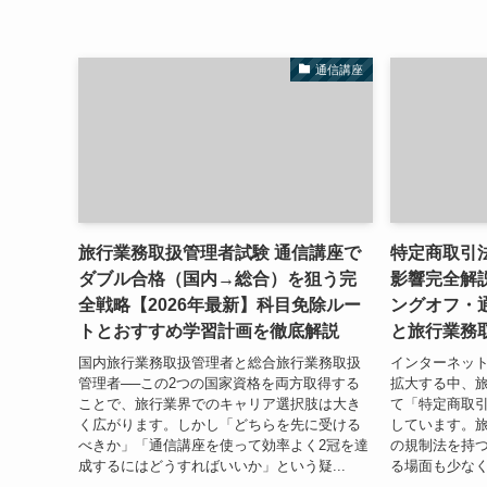
通信講座
旅行業務取扱管理者試験 通信講座で
特定商取引
ダブル合格（国内→総合）を狙う完
影響完全解説
全戦略【2026年最新】科目免除ルー
ングオフ・
トとおすすめ学習計画を徹底解説
と旅行業務
国内旅行業務取扱管理者と総合旅行業務取扱
インターネッ
管理者──この2つの国家資格を両方取得する
拡大する中、
ことで、旅行業界でのキャリア選択肢は大き
て「特定商取
く広がります。しかし「どちらを先に受ける
しています。
べきか」「通信講座を使って効率よく2冠を達
の規制法を持
成するにはどうすればいいか」という疑...
る場面も少なくあ