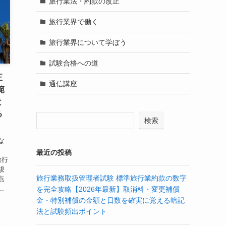
旅行業法・約款の改正
旅行業界で働く
旅行業界について学ぼう
試験合格への道
正
通信講座
範
と
る
検索
な
最近の投稿
旅行
規
旅行業務取扱管理者試験 標準旅行業約款の数字
点
.
を完全攻略【2026年最新】取消料・変更補償
金・特別補償の金額と日数を確実に覚える暗記
法と試験頻出ポイント