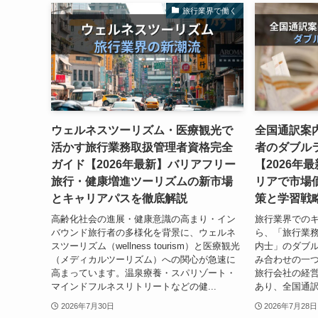
旅行業界で働く
ウェルネスツーリズム・医療観光で
全国通訳案
活かす旅行業務取扱管理者資格完全
者のダブル
ガイド【2026年最新】バリアフリー
【2026年
旅行・健康増進ツーリズムの新市場
リアで市場
とキャリアパスを徹底解説
策と学習戦
高齢化社会の進展・健康意識の高まり・イン
旅行業界での
バウンド旅行者の多様化を背景に、ウェルネ
ら、「旅行業
スツーリズム（wellness tourism）と医療観光
内士」のダブ
（メディカルツーリズム）への関心が急速に
み合わせの一
高まっています。温泉療養・スパリゾート・
旅行会社の経
マインドフルネスリトリートなどの健...
あり、全国通訳
2026年7月30日
2026年7月28日