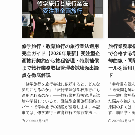
修学旅行・教育旅行の旅行業法適用
旅行業務取
完全ガイド【2026年最新】受注型企
で合格する学
画旅行契約から旅程管理・特別補償
却曲線・間
まで旅行業務取扱管理者試験頻出論
ールを活用
点を徹底解説
ド
「修学旅行を旅行会社に依頼すると、どんな
「参考書を読
契約になるのか」「旅行業法は学校旅行にも
「過去問を解
適用されるのか」——旅行業務取扱管理者試
――旅行業務
験を学習していると、受注型企画旅行契約の
た悩みを抱え
パートで修学旅行の話題が登場します。本記
原因の多くは
事では、修学旅行・教育旅行の旅行業法上...
す。脳科学・認
2026年7月31日
2026年7月31日