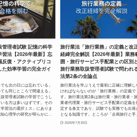
扱管理者試験 記憶の科学
旅行業法「旅行業務」の定義と改
習法【2026年最新】忘
経緯完全解説【2026年最新】業務
隔反復・アクティブリコ
囲・旅行サービス手配業との区別
した効率学習の完全ガイ
旅行業務取扱管理者試験で問われ
法第2条の全論点
んでも次の日には忘れている」
旅行業法を学ぶうえで最初に正確に理解し
いても同じところで間違える」
ければならないのが「旅行業務」の定義で
取扱管理者試験の学習でこうし
す。旅行業法第2条は旅行業・旅行業者・
ている方は多いはずです。その
業者代理業・旅行サービス手配業の定義を
「学習法の選択ミス」にありま
定する条文であり、試験でも実務でも出発
知心理学の研究が明らかに...
となる知識です。ところが「企画旅行と手..
2026年7月30日