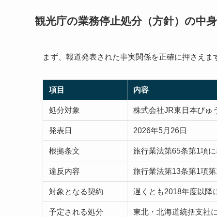
観光庁の業務停止処分（方針）の中身
まず、報道発表された事実関係を正確に押さえま
項目
内容
処分対象
株式会社JR東日本びゅ
発表日
2026年5月26日
根拠条文
旅行業法第65条第1項
違反内容
旅行業法第13条第1項
対象となる契約
遅くとも2018年度以
予定される処分
東北・北海道統括支社に