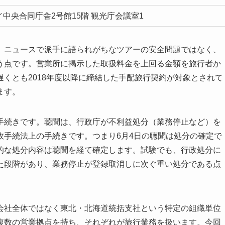
時／中央合同庁舎2号館15階 観光庁会議室1
、ニュースで派手に語られがちなツアーの安全問題ではなく、
う点です。営業所に掲示した取扱料金を上回る金額を旅行者か
くとも2018年度以降に締結した手配旅行契約が対象とされて
ます。
手続きです。聴聞は、行政庁が不利益処分（業務停止など）を
政手続法上の手続きです。つまり6月4日の聴聞は処分の確定で
的な処分内容は聴聞を経て確定します。試験でも、行政処分に
た段階があり、業務停止が登録取消しに次ぐ重い処分である点
会社全体ではなく東北・北海道統括支社という特定の組織単位
複数の営業拠点を持ち、それぞれが旅行業務を扱います。今回