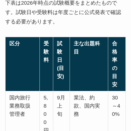
下表は2026年時点の試験概要をまとめたもので
す。試験日や受験料は年度ごとに公式発表で確認
する必要があります。
区分
受
試
主な出題科
合
験
験
目
格
料
日
率
(目
の
安)
目
安
国内旅行
5,
9月
業法、約
30
業務取扱
8
上
款、国内実
～4
管理者
0
旬
務
0%
0
円