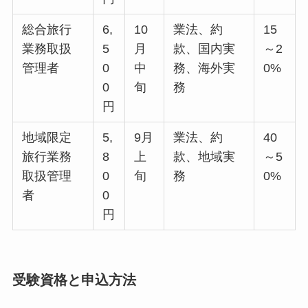
総合旅行
6,
10
業法、約
15
業務取扱
5
月
款、国内実
～2
管理者
0
中
務、海外実
0%
0
旬
務
円
地域限定
5,
9月
業法、約
40
旅行業務
8
上
款、地域実
～5
取扱管理
0
旬
務
0%
者
0
円
受験資格と申込方法