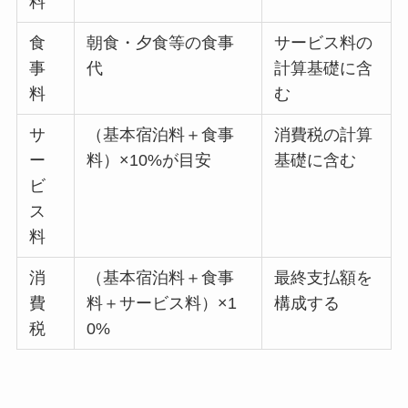
料
食
朝食・夕食等の食事
サービス料の
事
代
計算基礎に含
料
む
サ
（基本宿泊料＋食事
消費税の計算
ー
料）×10%が目安
基礎に含む
ビ
ス
料
消
（基本宿泊料＋食事
最終支払額を
費
料＋サービス料）×1
構成する
税
0%