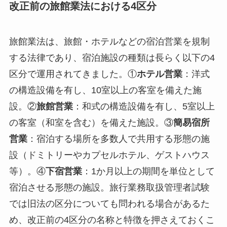
改正前の旅館業法における4区分
旅館業法は、旅館・ホテルなどの宿泊営業を規制
する法律であり、宿泊施設の種類は長らく以下の4
区分で運用されてきました。①
ホテル営業
：洋式
の構造設備を有し、10室以上の客室を備えた施
設。②
旅館営業
：和式の構造設備を有し、5室以上
の客室（和室を含む）を備えた施設。③
簡易宿所
営業
：宿泊する場所を多数人で共用する形態の施
設（ドミトリーやカプセルホテル、ゲストハウス
等）。④
下宿営業
：1か月以上の期間を単位として
宿泊させる形態の施設。旅行業務取扱管理者試験
では旧法の区分についても問われる場合があるた
め、改正前の4区分の名称と特徴を押さえておくこ