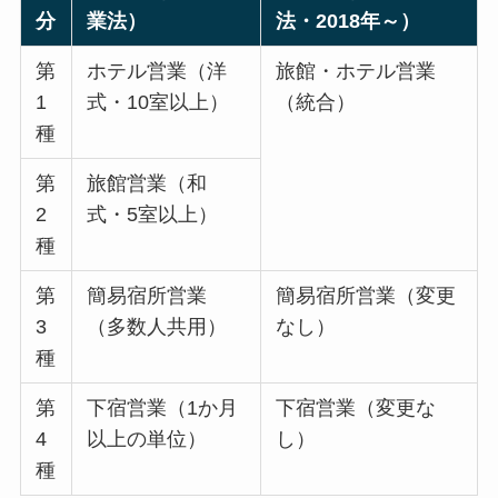
分
業法）
法・2018年～）
第
ホテル営業（洋
旅館・ホテル営業
1
式・10室以上）
（統合）
種
第
旅館営業（和
2
式・5室以上）
種
第
簡易宿所営業
簡易宿所営業（変更
3
（多数人共用）
なし）
種
第
下宿営業（1か月
下宿営業（変更な
4
以上の単位）
し）
種