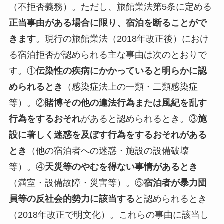
（不拒否義務）。ただし、旅館業法第5条に定める
正当事由がある場合に限り、宿泊を断ることがで
きます
。現行の旅館業法（2018年改正後）におけ
る宿泊拒否が認められる主な事由は次のとおりで
す。①
伝染性の疾病にかかっていると明らかに認
められるとき
（感染症法上の一類・二類感染症
等）。②
賭博その他の違法行為または風紀を乱す
行為をするおそれ
があると認められるとき。③
施
設に著しく迷惑を及ぼす行為をするおそれがある
とき
（他の宿泊者への迷惑・施設の設備破壊
等）。④
天災等のやむを得ない事情があるとき
（満室・設備故障・災害等）。⑤
宿泊者が暴力団
員等の反社会的勢力に該当する
と認められるとき
（2018年改正で明文化）。これらの事由に該当し