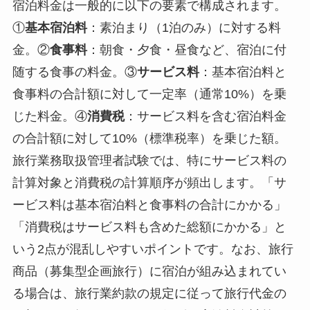
宿泊料金は一般的に以下の要素で構成されます。
①
基本宿泊料
：素泊まり（1泊のみ）に対する料
金。②
食事料
：朝食・夕食・昼食など、宿泊に付
随する食事の料金。③
サービス料
：基本宿泊料と
食事料の合計額に対して一定率（通常10%）を乗
じた料金。④
消費税
：サービス料を含む宿泊料金
の合計額に対して10%（標準税率）を乗じた額。
旅行業務取扱管理者試験では、特にサービス料の
計算対象と消費税の計算順序が頻出します。「サ
ービス料は基本宿泊料と食事料の合計にかかる」
「消費税はサービス料も含めた総額にかかる」と
いう2点が混乱しやすいポイントです。なお、旅行
商品（募集型企画旅行）に宿泊が組み込まれてい
る場合は、旅行業約款の規定に従って旅行代金の