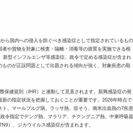
外から国内への侵入を防ぐべき感染症として指定されているも
国者や貨物を対象に検査・隔離・消毒等の措置を実施できる根
え、新型インフルエンザ等感染症、政令で定める感染症が含まれ
のものが正誤問題として出題される傾向が強く、対象疾患の取
際保健規則（IHR）と連動して見直されます。新興感染症の発
新の指定状況を把握しておくことが重要です。2026年時点で
スト、マールブルグ病、ラッサ熱、痘そう、南米出血熱の7疾
え政令指定でデング熱、マラリア、チクングニア熱、中東呼吸
H7N9）、ジカウイルス感染症が含まれます。