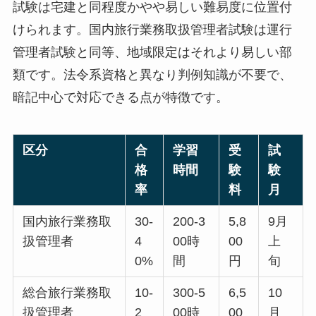
試験は宅建と同程度かやや易しい難易度に位置付
けられます。国内旅行業務取扱管理者試験は運行
管理者試験と同等、地域限定はそれより易しい部
類です。法令系資格と異なり判例知識が不要で、
暗記中心で対応できる点が特徴です。
区分
合
学習
受
試
格
時間
験
験
率
料
月
国内旅行業務取
30-
200-3
5,8
9月
扱管理者
4
00時
00
上
0%
間
円
旬
総合旅行業務取
10-
300-5
6,5
10
扱管理者
2
00時
00
月