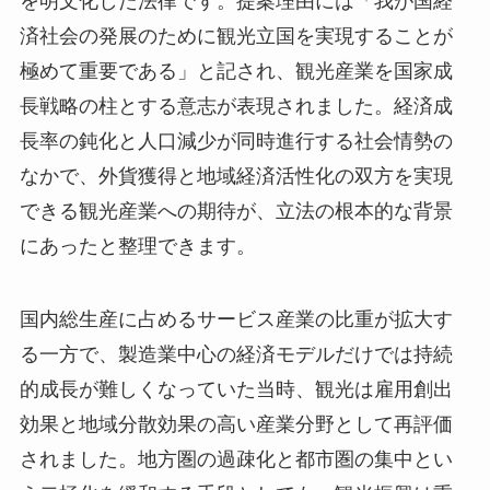
を明文化した法律です。提案理由には「我が国経
済社会の発展のために観光立国を実現することが
極めて重要である」と記され、観光産業を国家成
長戦略の柱とする意志が表現されました。経済成
長率の鈍化と人口減少が同時進行する社会情勢の
なかで、外貨獲得と地域経済活性化の双方を実現
できる観光産業への期待が、立法の根本的な背景
にあったと整理できます。
国内総生産に占めるサービス産業の比重が拡大す
る一方で、製造業中心の経済モデルだけでは持続
的成長が難しくなっていた当時、観光は雇用創出
効果と地域分散効果の高い産業分野として再評価
されました。地方圏の過疎化と都市圏の集中とい