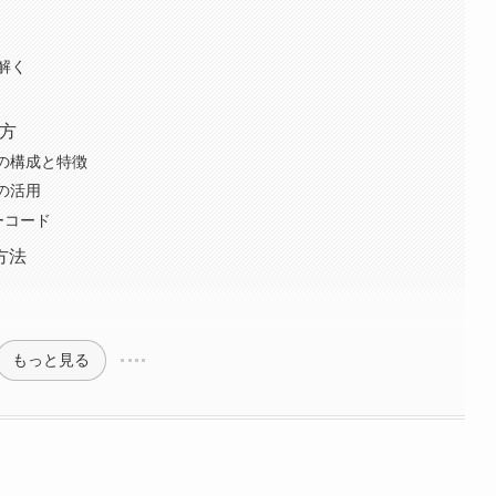
解く
み方
ide)の構成と特徴
の活用
ーコード
方法
もっと見る