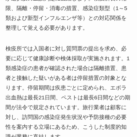
限、隔離・停留・消毒の措置、感染症類型（1～5
類および新型インフルエンザ等）との対応関係を
整理して覚える必要があります。
検疫所では入国者に対し質問票の提出を求め、必
要に応じて健康診断や検体採取が実施されます。1
類感染症の患者が確認された場合は隔離措置、患
者と接触した疑いがある者は停留措置の対象とな
ります。停留期間は疾患ごとに定められ、エボラ
出血熱は最長21日間、ペストは最長6日間などの期
間が法令で規定されています。旅行業者は顧客に
対し、訪問国の感染症発生状況や予防接種の必要
性を案内する立場にあるため、こうした制度的知
識が業務に直結します。