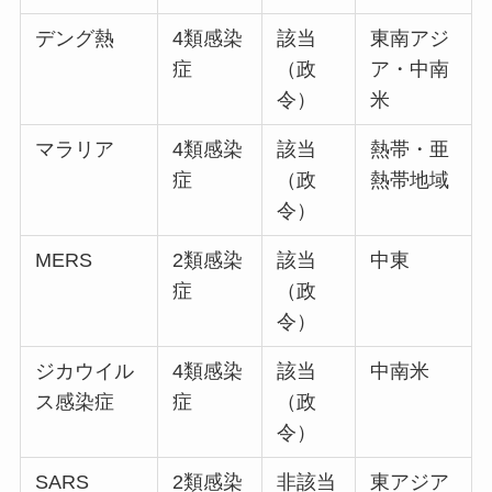
デング熱
4類感染
該当
東南アジ
症
（政
ア・中南
令）
米
マラリア
4類感染
該当
熱帯・亜
症
（政
熱帯地域
令）
MERS
2類感染
該当
中東
症
（政
令）
ジカウイル
4類感染
該当
中南米
ス感染症
症
（政
令）
SARS
2類感染
非該当
東アジア