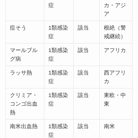
症
カ・アジ
ア
痘そう
1類感染
該当
根絶（警
症
戒継続）
マールブル
1類感染
該当
アフリカ
グ病
症
ラッサ熱
1類感染
該当
西アフリ
症
カ
クリミア・
1類感染
該当
東欧・中
コンゴ出血
症
東
熱
南米出血熱
1類感染
該当
南米
症