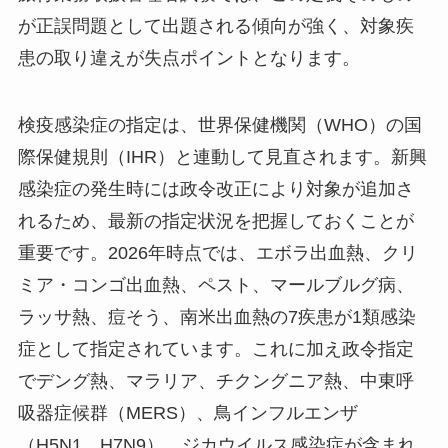
が正誤問題として出題される傾向が強く、対象疾
患の取り違えが失点ポイントとなります。
検疫感染症の指定は、世界保健機関（WHO）の国
際保健規則（IHR）と連動して見直されます。新興
感染症の発生時には政令改正により対象が追加さ
れるため、最新の指定状況を把握しておくことが
重要です。2026年時点では、エボラ出血熱、クリ
ミア・コンゴ出血熱、ペスト、マールブルグ病、
ラッサ熱、痘そう、南米出血熱の7疾患が1類感染
症として指定されています。これに加え政令指定
でデング熱、マラリア、チクングニア熱、中東呼
吸器症候群（MERS）、鳥インフルエンザ
（H5N1、H7N9）、ジカウイルス感染症が含まれ