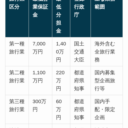
区分
業保証
低
行政
範囲
金
分
庁
担
金
第一種
7,000
1,40
国土
海外含む
旅行業
万円
0万
交通
全旅行業
円
大臣
務
第二種
1,100
220
都道
国内募集
旅行業
万円
万
府県
型企画旅
円
知事
行等
第三種
300万
60
都道
国内手
旅行業
円
万
府県
配・限定
円
知事
企画